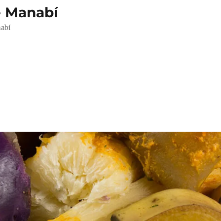
e Manabí
nabí